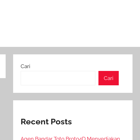
Cari
Cari
Recent Posts
Agen Bandar Toto Broto4D Menyediakan