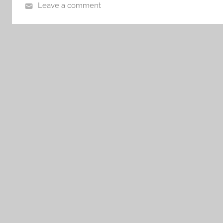
Leave a comment