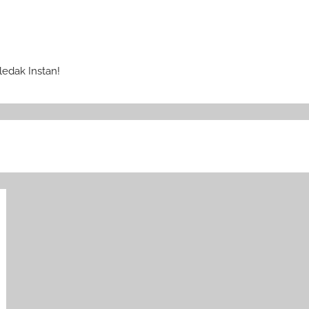
ledak Instan!