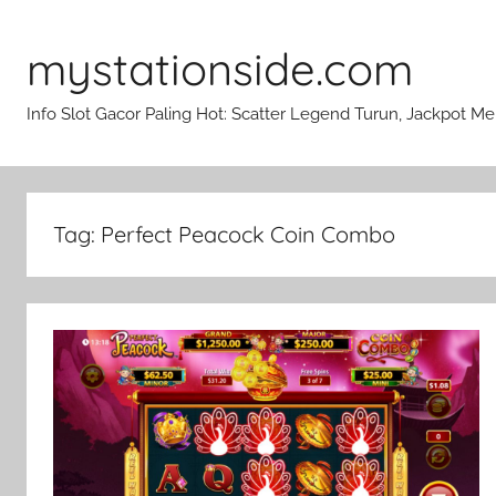
Skip
to
mystationside.com
content
Info Slot Gacor Paling Hot: Scatter Legend Turun, Jackpot Me
Tag:
Perfect Peacock Coin Combo