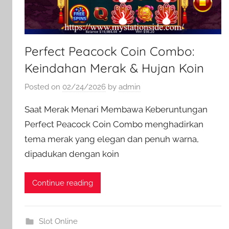
Perfect Peacock Coin Combo:
Keindahan Merak & Hujan Koin
Posted on
02/24/2026
by
admin
Saat Merak Menari Membawa Keberuntungan
Perfect Peacock Coin Combo menghadirkan
tema merak yang elegan dan penuh warna,
dipadukan dengan koin
Continue reading
Slot Online